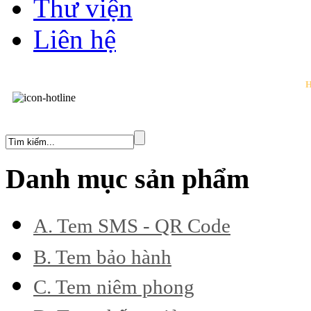
Thư viện
Liên hệ
H
Danh mục sản phẩm
A. Tem SMS - QR Code
B. Tem bảo hành
Thế hệ mới
C. Tem niêm phong
Dòn (Bể - Vỡ - Dẻo)
Thế hệ mới